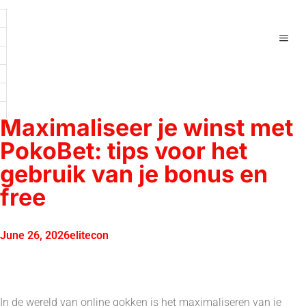
Loading…
Maximaliseer je winst met
PokoBet: tips voor het
gebruik van je bonus en
free
June 26, 2026
elitecon
In de wereld van online gokken is het maximaliseren van je