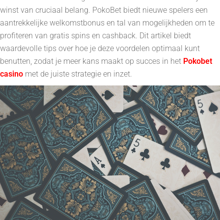
winst van cruciaal belang. PokoBet biedt nieuwe spelers een
aantrekkelijke welkomstbonus en tal van mogelijkheden om te
profiteren van gratis spins en cashback. Dit artikel biedt
waardevolle tips over hoe je deze voordelen optimaal kunt
benutten, zodat je meer kans maakt op succes in het
Pokobet
casino
met de juiste strategie en inzet.