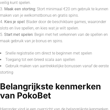
veilig kunt spelen.
Maak een storting:
Stort minimaal €20 om gebruik te kunnen
maken van je welkomstbonus en gratis spins.
Kies je spel:
Blader door de beschikbare games, waaronder
slots en live spellen, en kies wat je wilt spelen.
Start met spelen:
Begin met het verkennen van de spellen en
maak gebruik van je bonus en spins.
Snelle registratie om direct te beginnen met spelen
Toegang tot een breed scala aan spellen
Gebruik maken van aantrekkelijke bonussen vanaf de eerste
storting
Belangrijkste kenmerken
van PokoBet
Hieronder vind je een overzicht van de belangrijkste kenmerken