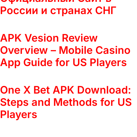
России и странах СНГ
APK Vesion Review
Overview – Mobile Casino
App Guide for US Players
One X Bet APK Download:
Steps and Methods for US
Players