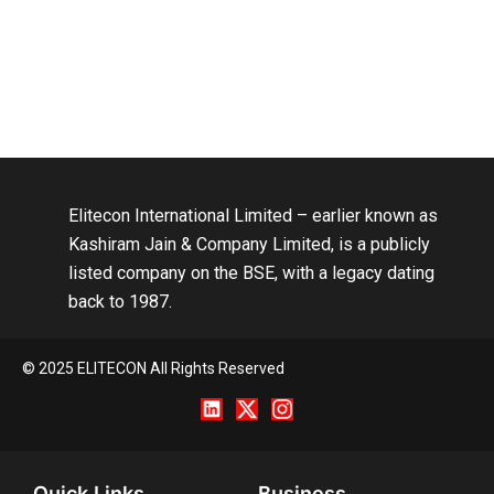
Elitecon International Limited – earlier known as
Kashiram Jain & Company Limited, is a publicly
listed company on the BSE, with a legacy dating
back to 1987.
© 2025 ELITECON All Rights Reserved
Quick Links
Business