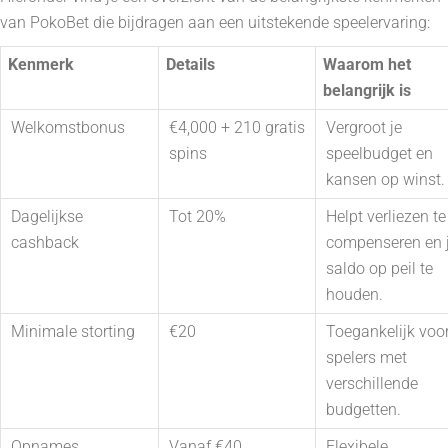
van PokoBet die bijdragen aan een uitstekende speelervaring:
Kenmerk
Details
Waarom het
belangrijk is
Welkomstbonus
€4,000 + 210 gratis
Vergroot je
spins
speelbudget en
kansen op winst.
Dagelijkse
Tot 20%
Helpt verliezen te
cashback
compenseren en 
saldo op peil te
houden.
Minimale storting
€20
Toegankelijk voo
spelers met
verschillende
budgetten.
Opnames
Vanaf €40
Flexibele