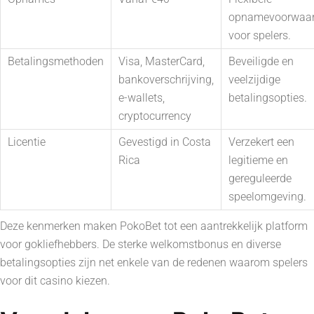
opnamevoorwaa
voor spelers.
Betalingsmethoden
Visa, MasterCard,
Beveiligde en
bankoverschrijving,
veelzijdige
e-wallets,
betalingsopties.
cryptocurrency
Licentie
Gevestigd in Costa
Verzekert een
Rica
legitieme en
gereguleerde
speelomgeving.
Deze kenmerken maken PokoBet tot een aantrekkelijk platform
voor gokliefhebbers. De sterke welkomstbonus en diverse
betalingsopties zijn net enkele van de redenen waarom spelers
voor dit casino kiezen.