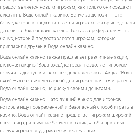
предоставляется новым игрокам, как только они создают
аккаунт в Вода онлайн казино. Бонус за депозит – это
бонус, который предоставляется игрокам, которые сделали
депозит в Вода онлайн казино. Бонус за рефералов – это
бонус, который предоставляется игрокам, которые
пригласили друзей в Вода онлайн казино.
Вода онлайн казино также предлагает различные акции,
включая акцию “Вода вход”, которая позволяет игрокам
получить доступ к играм, не сделав депозита. Акция “Вода
вход” – это отличный способ для игроков начать играть в
Вода онлайн казино, не рискуя своими деньгами.
Вода онлайн казино – это лучший выбор для игроков,
которые ищут современный и безопасный способ играть в
казино. Вода онлайн казино предлагает игрокам широкий
спектр игр, различные бонусы и акции, чтобы привлечь
новых игроков и удержать существующих.