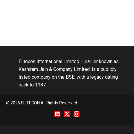
Elitecon International Limited – earlier known as
Kashiram Jain & Company Limited, is a publicly
listed company on the BSE, with a legacy dating
back to 1987.
© 2025 ELITECON All Rights Reserved