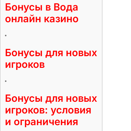
Бонусы в Вода
онлайн казино
Бонусы для новых
игроков
Бонусы для новых
игроков: условия
и ограничения