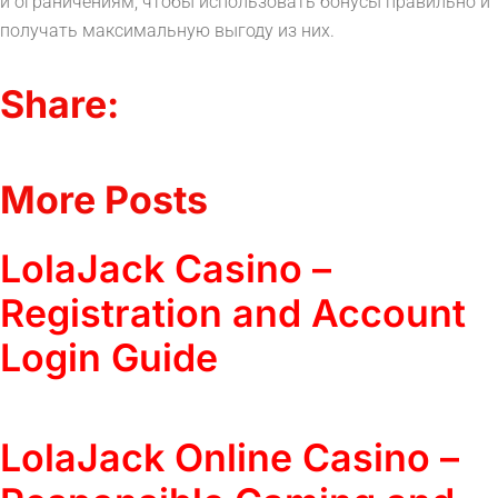
и ограничениям, чтобы использовать бонусы правильно и
получать максимальную выгоду из них.
Share:
More Posts
LolaJack Casino –
Registration and Account
Login Guide
LolaJack Online Casino –