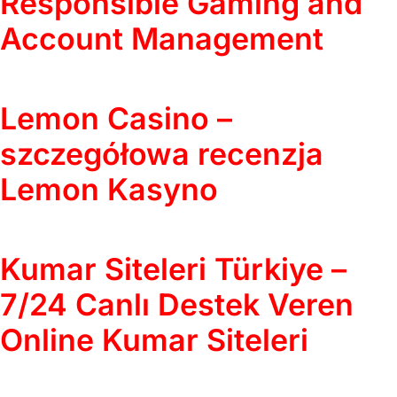
Responsible Gaming and
Account Management
Lemon Casino –
szczegółowa recenzja
Lemon Kasyno
Kumar Siteleri Türkiye –
7/24 Canlı Destek Veren
Online Kumar Siteleri