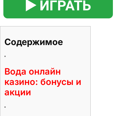
▶️ ИГРАТЬ
Содержимое
Вода онлайн
казино: бонусы и
акции